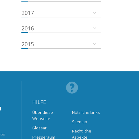
2017
2016
2015
HILFE
N
Über diese
Nützliche Links
Webseite
Sitemap
Glossar
Rechtliche
ten
Presseraum
Aspekte