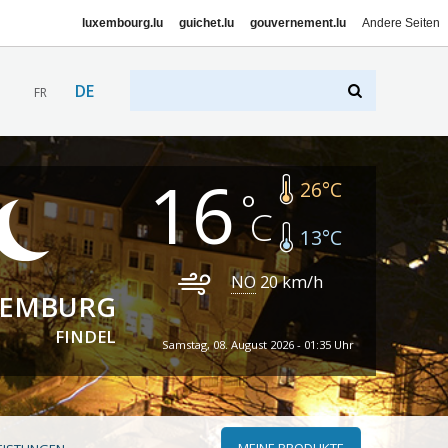
luxembourg.lu
guichet.lu
gouvernement.lu
Andere Seiten
DE
FR
16
26
°C
13
°C
NO
20
km/h
XEMBURG
FINDEL
Samstag, 08. August 2026 - 01:35 Uhr
MEINE PRODUKTE