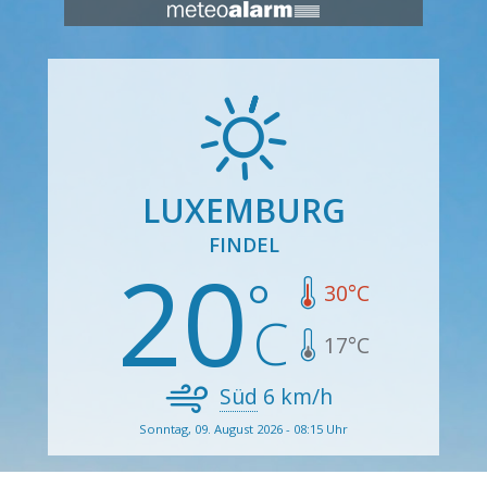
LUXEMBURG
FINDEL
20
30
°C
17
°C
Süd
6
km/h
Sonntag, 09. August 2026 - 08:15 Uhr