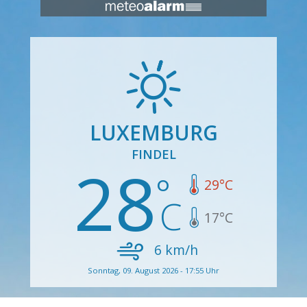
LUXEMBURG
FINDEL
28
29
°C
17
°C
6
km/h
Sonntag, 09. August 2026 - 17:55 Uhr