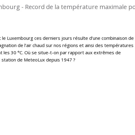
mbourg - Record de la température maximale p
t le Luxembourg ces derniers jours résulte d’une combinaison de
gnation de l’air chaud sur nos régions et ainsi des températures
 les 30 °C. Où se situe-t-on par rapport aux extrêmes de
a station de MeteoLux depuis 1947 ?