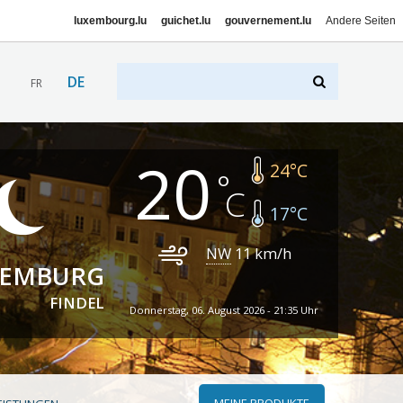
luxembourg.lu
guichet.lu
gouvernement.lu
Andere Seiten
DE
FR
20
24
°C
17
°C
NW
11
km/h
XEMBURG
FINDEL
Donnerstag, 06. August 2026 - 21:35 Uhr
MEINE PRODUKTE