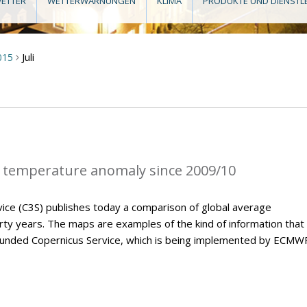
ETTER
WETTERWARNUNGEN
KLIMA
PRODUKTE UND DIENSTL
Juli
015
>
 temperature anomaly since 2009/10
ice (C3S) publishes today a comparison of global average
ty years. The maps are examples of the kind of information that 
U-funded Copernicus Service, which is being implemented by ECMWF