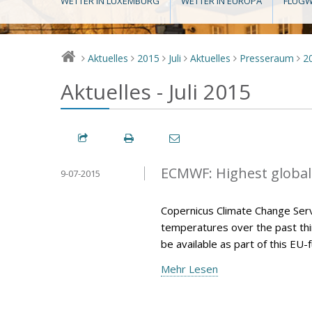
WETTER IN LUXEMBURG
WETTER IN EUROPA
FLUGW
Aktuelles
2015
Juli
Aktuelles
Presseraum
2
>
>
>
>
>
>
Aktuelles - Juli 2015
ECMWF: Highest global
9-07-2015
Copernicus Climate Change Serv
temperatures over the past thir
be available as part of this E
Mehr Lesen