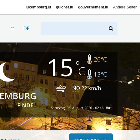
luxembourg.lu
guichet.lu
gouvernement.lu
Andere Seiten
DE
FR
15
26
°C
13
°C
NO
22
km/h
XEMBURG
FINDEL
Samstag, 08. August 2026 - 02:46 Uhr
MEINE PRODUKTE