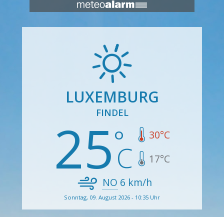
LUXEMBURG
FINDEL
25
30
°C
17
°C
NO
6
km/h
Sonntag, 09. August 2026 - 10:35 Uhr