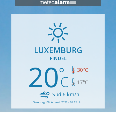
LUXEMBURG
FINDEL
20
30
°C
17
°C
Süd
6
km/h
Sonntag, 09. August 2026 - 08:15 Uhr