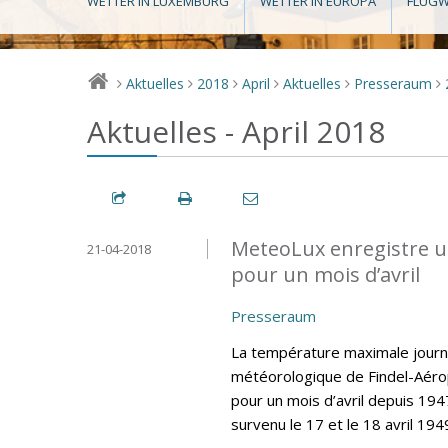
WETTER IN LUXEMBURG
WETTER IN EUROPA
FLUGW
Aktuelles
2018
April
Aktuelles
Presseraum
>
>
>
>
>
>
Aktuelles - April 2018
MeteoLux enregistre u
21-04-2018
pour un mois d’avril
Presseraum
La température maximale journa
météorologique de Findel-Aéro
pour un mois d’avril depuis 194
survenu le 17 et le 18 avril 194