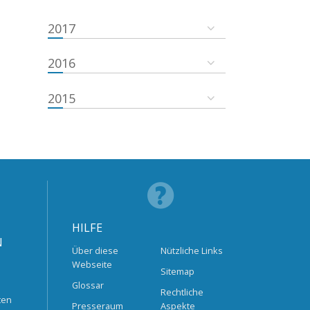
2017
2016
2015
HILFE
N
Über diese
Nützliche Links
Webseite
Sitemap
Glossar
Rechtliche
ten
Presseraum
Aspekte