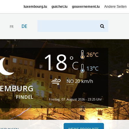
luxembourg.lu
guichet.lu
gouvernement.lu
Andere Seiten
DE
FR
18
26
°C
13
°C
NO
20
km/h
XEMBURG
FINDEL
Freitag, 07. August 2026 - 23:25 Uhr
MEINE PRODUKTE