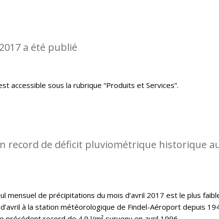
2017 a été publié
st accessible sous la rubrique “Produits et Services”.
 record de déficit pluviométrique historique a
l mensuel de précipitations du mois d’avril 2017 est le plus faibl
d’avril à la station météorologique de Findel-Aéroport depuis 19
le précédent record de 4.9 l/m² survenu en avril 1996.