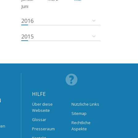
Juni
2016
2015
HILFE
N
Über diese
Nützliche Links
Webseite
Sitemap
Glossar
Rechtliche
ten
Presseraum
Aspekte