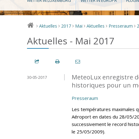
WETTER IN LUXEMBURG
WETTER IN EUROPA
FLUGW
Aktuelles
2017
Mai
Aktuelles
Presseraum
>
>
>
>
>
>
Aktuelles - Mai 2017
MeteoLux enregistre d
30-05-2017
historiques pour un m
Presseraum
Les températures maximales quo
Aéroport en dates du 28/05/20
successivement le record histo
le 25/05/2009).