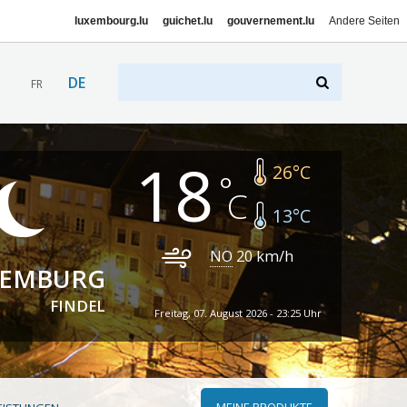
luxembourg.lu
guichet.lu
gouvernement.lu
Andere Seiten
DE
FR
18
26
°C
13
°C
NO
20
km/h
XEMBURG
FINDEL
Freitag, 07. August 2026 - 23:25 Uhr
MEINE PRODUKTE