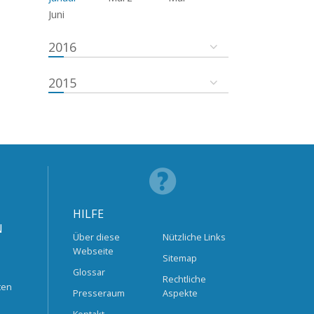
Juni
2016
2015
HILFE
N
Über diese
Nützliche Links
Webseite
Sitemap
Glossar
Rechtliche
ten
Presseraum
Aspekte