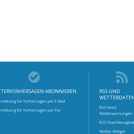
TERVORHERSAGEN ABONNIEREN
RSS UND
WETTERDATE
hreibung für Vorhersagen per E-Mail
RSS Feed
hreibung für Vorhersagen per Fax
Wetterwarnungen
RSS Feed Neuigkei
Wetter Widget