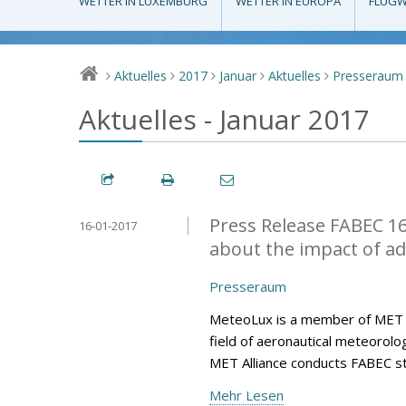
WETTER IN LUXEMBURG
WETTER IN EUROPA
FLUGW
Aktuelles
2017
Januar
Aktuelles
Presseraum
>
>
>
>
>
Aktuelles - Januar 2017
Press Release FABEC 16
16-01-2017
about the impact of a
Presseraum
MeteoLux is a member of MET All
field of aeronautical meteorolo
MET Alliance conducts FABEC s
Mehr Lesen