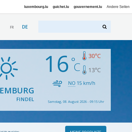
luxembourg.lu
guichet.lu
gouvernement.lu
Andere Seiten
DE
FR
16
30
°C
13
°C
NO
15
km/h
XEMBURG
FINDEL
Samstag, 08. August 2026 - 09:15 Uhr
MEINE PRODUKTE