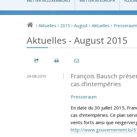
WETTER IN LUXEMBURG
WETTER IN EUROPA
FLUGW
Aktuelles
2015
August
Aktuelles
Presserau
>
>
>
>
>
Aktuelles - August 2015
François Bausch présen
24-08-2015
cas d’intempéries
Presseraum
En date du 30 juillet 2015, Fra
cas d’intempéries. Ce plan ser
vents forts ainsi que neige/verg
http://www.gouvernement.lu/5