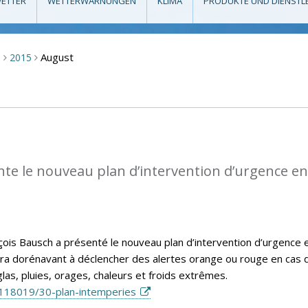
ETTER
WETTERWARNUNGEN
KLIMA
PRODUKTE UND DIENSTL
August
m
2015
>
>
te le nouveau plan d’intervention d’urgence en
nçois Bausch a présenté le nouveau plan d’intervention d’urgence 
vira dorénavant à déclencher des alertes orange ou rouge en cas 
las, pluies, orages, chaleurs et froids extrêmes.
118019/30-plan-intemperies