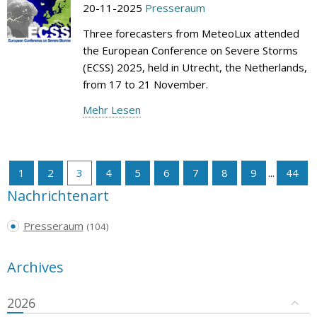
20-11-2025
Presseraum
Three forecasters from MeteoLux attended
the European Conference on Severe Storms
(ECSS) 2025, held in Utrecht, the Netherlands,
from 17 to 21 November.
Mehr Lesen
1
2
3
4
5
6
7
8
9
...
44
Nachrichtenart
Presseraum
(104)
Archives
2026