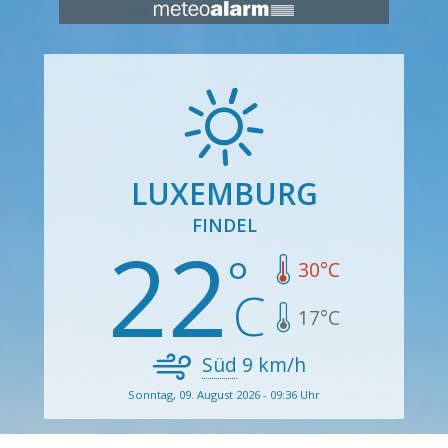
LUXEMBURG
FINDEL
22
30
°C
17
°C
Süd
9
km/h
Sonntag, 09. August 2026 - 09:36 Uhr