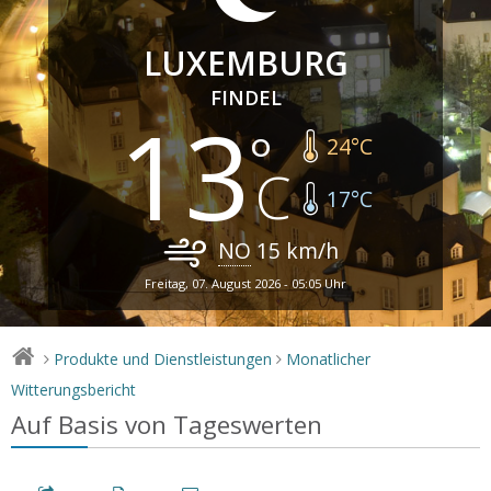
LUXEMBURG
FINDEL
13
24
°C
17
°C
NO
15
km/h
Freitag, 07. August 2026 - 05:05 Uhr
Produkte und Dienstleistungen
Monatlicher
>
>
Witterungsbericht
Auf Basis von Tageswerten