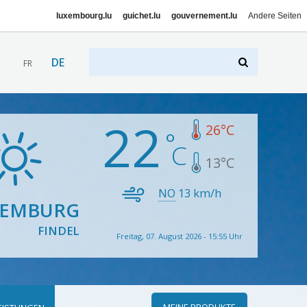
luxembourg.lu
guichet.lu
gouvernement.lu
Andere Seiten
DE
FR
22
26
°C
13
°C
NO
13
km/h
XEMBURG
FINDEL
Freitag, 07. August 2026 - 15:55 Uhr
MEINE PRODUKTE