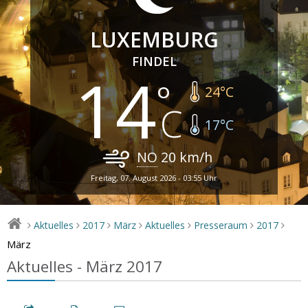
LUXEMBURG
FINDEL
14
24
°C
17
°C
NO
20
km/h
Freitag, 07. August 2026 - 03:55 Uhr
Aktuelles
2017
März
Aktuelles
Presseraum
2017
>
>
>
>
>
>
>
März
Aktuelles - März 2017