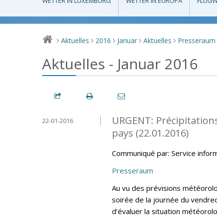
WETTER IN LUXEMBURG
WETTER IN EUROPA
FLUGW
Aktuelles
2016
Januar
Aktuelles
Presseraum
>
>
>
>
>
Aktuelles - Januar 2016
URGENT: Précipitations
22-01-2016
pays (22.01.2016)
Communiqué par: Service infor
Presseraum
Au vu des prévisions météorolo
soirée de la journée du vendred
d’évaluer la situation météor