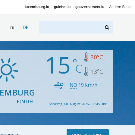
luxembourg.lu
guichet.lu
gouvernement.lu
Andere Seiten
DE
FR
15
30
°C
13
°C
NO
19
km/h
XEMBURG
FINDEL
Samstag, 08. August 2026 - 08:45 Uhr
MEINE PRODUKTE