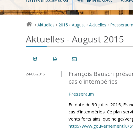
WETTER IN LUXEMBURG
WETTER IN EUROPA
FLUGW
Aktuelles
2015
August
Aktuelles
Presserau
>
>
>
>
>
Aktuelles - August 2015
François Bausch présen
24-08-2015
cas d’intempéries
Presseraum
En date du 30 juillet 2015, Fra
cas d’intempéries. Ce plan ser
vents forts ainsi que neige/verg
http://www.gouvernement.lu/5