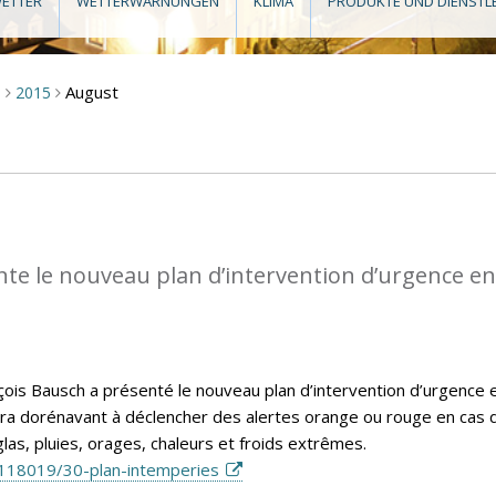
ETTER
WETTERWARNUNGEN
KLIMA
PRODUKTE UND DIENSTL
August
m
2015
>
>
te le nouveau plan d’intervention d’urgence en
nçois Bausch a présenté le nouveau plan d’intervention d’urgence 
vira dorénavant à déclencher des alertes orange ou rouge en cas 
las, pluies, orages, chaleurs et froids extrêmes.
118019/30-plan-intemperies