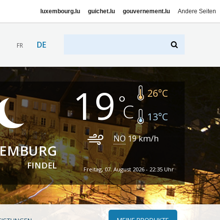
luxembourg.lu
guichet.lu
gouvernement.lu
Andere Seiten
DE
FR
19
26
°C
13
°C
NO
19
km/h
XEMBURG
FINDEL
Freitag, 07. August 2026 - 22:35 Uhr
MEINE PRODUKTE