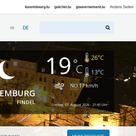
luxembourg.lu
guichet.lu
gouvernement.lu
Andere Seiten
DE
FR
19
26
°C
13
°C
NO
17
km/h
XEMBURG
FINDEL
Freitag, 07. August 2026 - 21:45 Uhr
MEINE PRODUKTE