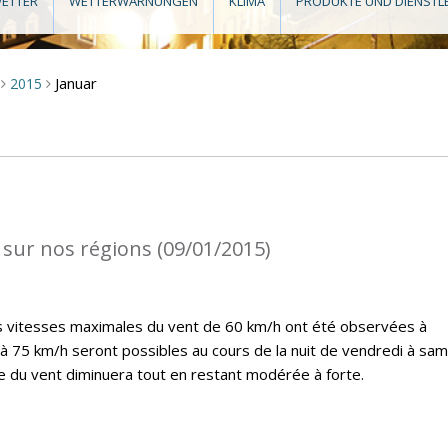
ETTER
WETTERWARNUNGEN
KLIMA
PRODUKTE UND DIENSTL
Januar
2015
>
>
 sur nos régions (09/01/2015)
es vitesses maximales du vent de 60 km/h ont été observées à
’à 75 km/h seront possibles au cours de la nuit de vendredi à sam
ce du vent diminuera tout en restant modérée à forte.