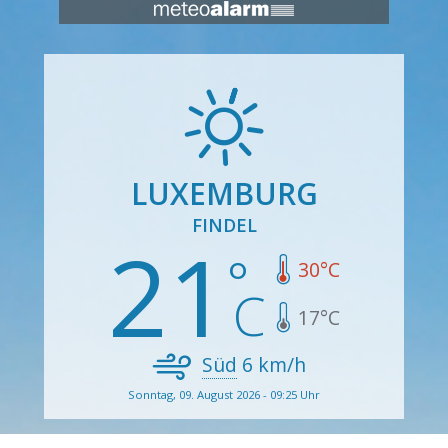
LUXEMBURG
FINDEL
21
30
°C
17
°C
Süd
6
km/h
Sonntag, 09. August 2026 - 09:25 Uhr