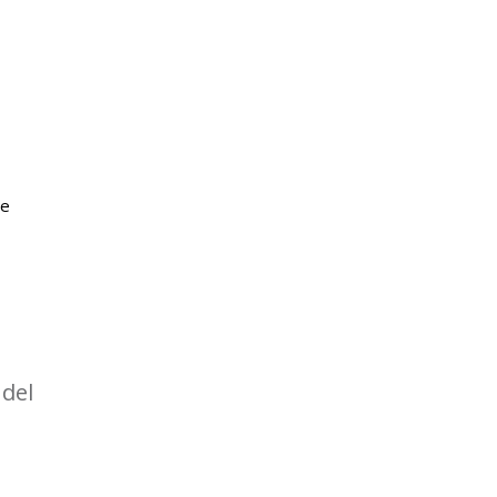
re
del