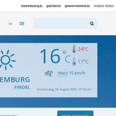
luxembourg.lu
guichet.lu
gouvernement.lu
Andere Seiten
DE
FR
16
24
°C
17
°C
West
15
km/h
XEMBURG
FINDEL
Donnerstag, 06. August 2026 - 07:35 Uhr
MEINE PRODUKTE