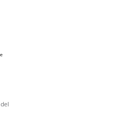
re
del