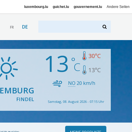
luxembourg.lu
guichet.lu
gouvernement.lu
Andere Seiten
DE
FR
13
30
°C
13
°C
NO
20
km/h
XEMBURG
FINDEL
Samstag, 08. August 2026 - 07:15 Uhr
MEINE PRODUKTE