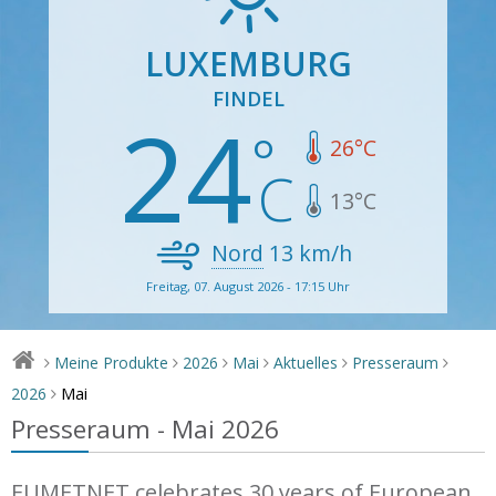
LUXEMBURG
FINDEL
24
26
°C
13
°C
Nord
13
km/h
Freitag, 07. August 2026 - 17:15 Uhr
Meine Produkte
2026
Mai
Aktuelles
Presseraum
>
>
>
>
>
>
Mai
2026
>
Presseraum - Mai 2026
EUMETNET celebrates 30 years of European