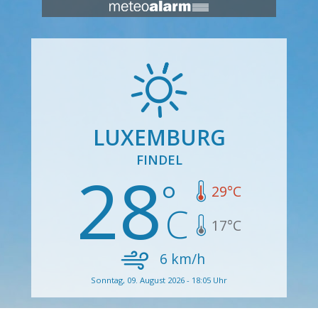
LUXEMBURG
FINDEL
28
29
°C
17
°C
6
km/h
Sonntag, 09. August 2026 - 18:05 Uhr