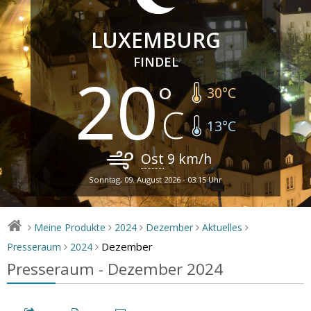
LUXEMBURG
FINDEL
20
30
°C
13
°C
Ost
9
km/h
Sonntag, 09. August 2026 - 03:15 Uhr
Meine Produkte
2024
Dezember
Aktuelles
>
>
>
>
>
Dezember
Presseraum
2024
>
>
Presseraum - Dezember 2024