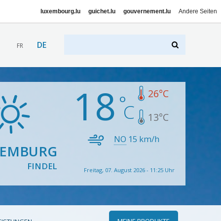
luxembourg.lu
guichet.lu
gouvernement.lu
Andere Seiten
DE
FR
18
26
°C
13
°C
NO
15
km/h
XEMBURG
FINDEL
Freitag, 07. August 2026 - 11:25 Uhr
MEINE PRODUKTE