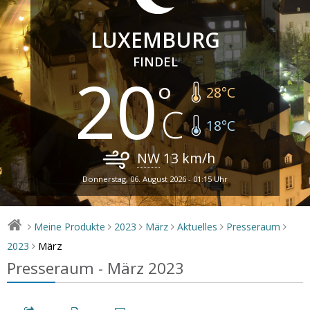
LUXEMBURG
FINDEL
20
28
°C
18
°C
NW
13
km/h
Donnerstag, 06. August 2026 - 01:15 Uhr
Meine Produkte
2023
März
Aktuelles
Presseraum
>
>
>
>
>
>
März
2023
>
Presseraum - März 2023