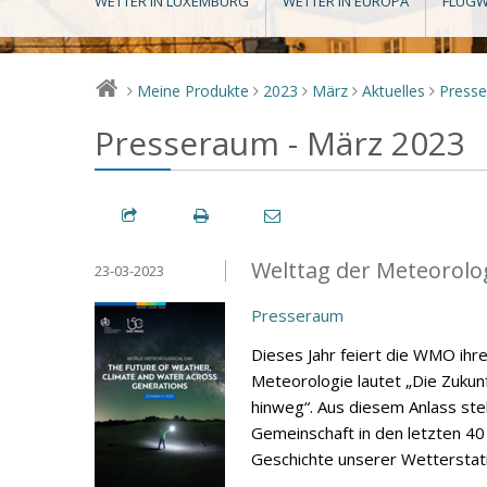
WETTER IN LUXEMBURG
WETTER IN EUROPA
FLUGW
Meine Produkte
2023
März
Aktuelles
Press
>
>
>
>
>
Presseraum - März 2023
Welttag der Meteorolo
23-03-2023
Presseraum
Dieses Jahr feiert die WMO ihr
Meteorologie lautet „Die Zuku
hinweg“. Aus diesem Anlass stell
Gemeinschaft in den letzten 40
Geschichte unserer Wetterstati