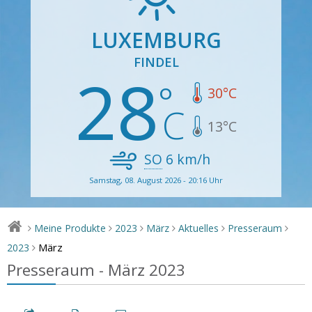
LUXEMBURG
FINDEL
28
30
°C
13
°C
SO
6
km/h
Samstag, 08. August 2026 - 20:16 Uhr
Meine Produkte
2023
März
Aktuelles
Presseraum
>
>
>
>
>
>
März
2023
>
Presseraum - März 2023