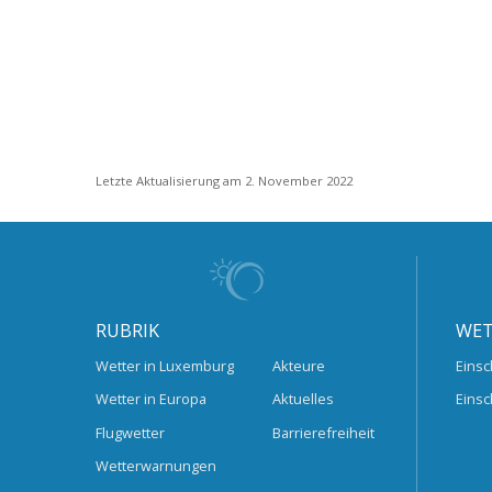
Letzte Aktualisierung am 2. November 2022
RUBRIK
WET
Wetter in Luxemburg
Akteure
Einsc
Wetter in Europa
Aktuelles
Einsc
Flugwetter
Barrierefreiheit
Wetterwarnungen