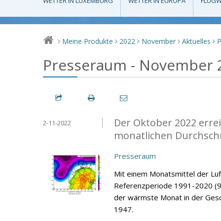
WETTER IN LUXEMBURG
WETTER IN EUROPA
FLUGW
Meine Produkte
2022
November
Aktuelles
>
>
>
>
>
Presseraum - November 
Der Oktober 2022 errei
2-11-2022
monatlichen Durchsch
Presseraum
Mit einem Monatsmittel der Lu
Referenzperiode 1991-2020 (9,
der wärmste Monat in der Gesc
1947.