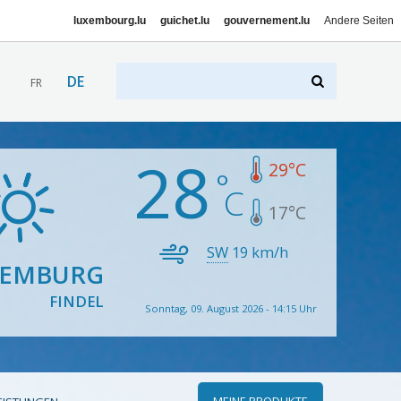
luxembourg.lu
guichet.lu
gouvernement.lu
Andere Seiten
DE
FR
28
29
°C
17
°C
SW
19
km/h
XEMBURG
FINDEL
Sonntag, 09. August 2026 - 14:15 Uhr
MEINE PRODUKTE