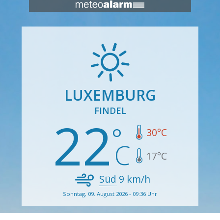
LUXEMBURG
FINDEL
22
30
°C
17
°C
Süd
9
km/h
Sonntag, 09. August 2026 - 09:36 Uhr