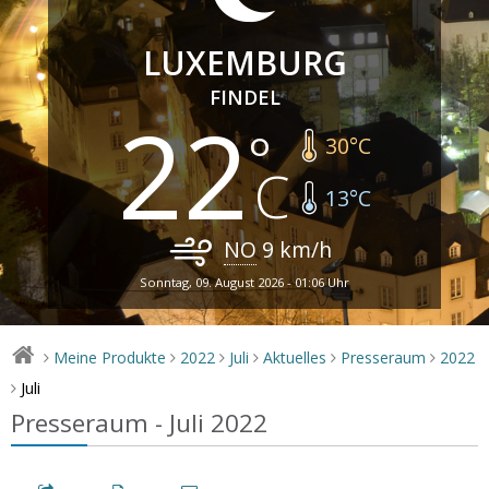
LUXEMBURG
FINDEL
22
30
°C
13
°C
NO
9
km/h
Sonntag, 09. August 2026 - 01:06 Uhr
Meine Produkte
2022
Juli
Aktuelles
Presseraum
2022
>
>
>
>
>
>
Juli
>
Presseraum - Juli 2022