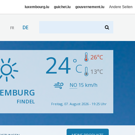
luxembourg.lu
guichet.lu
gouvernement.lu
Andere Seiten
DE
FR
24
26
°C
13
°C
NO
15
km/h
XEMBURG
FINDEL
Freitag, 07. August 2026 - 19:25 Uhr
MEINE PRODUKTE