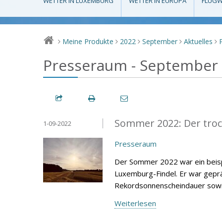
WETTER IN LUXEMBURG
WETTER IN EUROPA
FLUGW
Meine Produkte
2022
September
Aktuelles
>
>
>
>
>
Presseraum - September
Sommer 2022: Der troc
1-09-2022
Presseraum
Der Sommer 2022 war ein beisp
Luxemburg-Findel. Er war gepr
Rekordsonnenscheindauer sowie
Weiterlesen