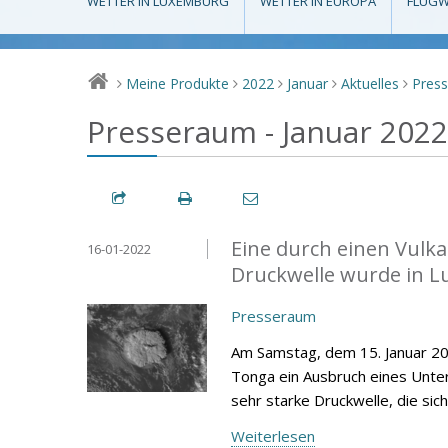
WETTER IN LUXEMBURG
WETTER IN EUROPA
FLUGW
Meine Produkte
2022
Januar
Aktuelles
Pres
>
>
>
>
>
Presseraum - Januar 2022
Eine durch einen Vulk
16-01-2022
Druckwelle wurde in 
Presseraum
Am Samstag, dem 15. Januar 202
Tonga ein Ausbruch eines Unter
sehr starke Druckwelle, die si
Weiterlesen