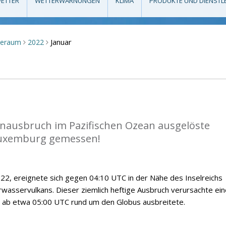
ETTER
WETTERWARNUNGEN
KLIMA
PRODUKTE UND DIENSTL
Januar
seraum
2022
>
>
anausbruch im Pazifischen Ozean ausgelöste
Luxemburg gemessen!
2, ereignete sich gegen 04:10 UTC in der Nähe des Inselreichs
wasservulkans. Dieser ziemlich heftige Ausbruch verursachte ein
ch ab etwa 05:00 UTC rund um den Globus ausbreitete.