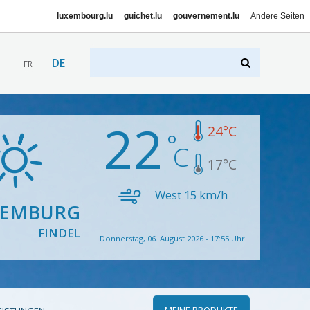
luxembourg.lu
guichet.lu
gouvernement.lu
Andere Seiten
DE
FR
22
24
°C
17
°C
West
15
km/h
XEMBURG
FINDEL
Donnerstag, 06. August 2026 - 17:55 Uhr
MEINE PRODUKTE