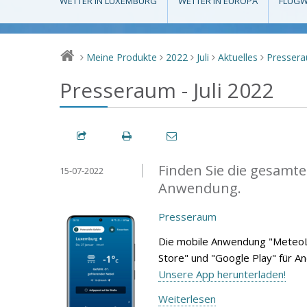
WETTER IN LUXEMBURG
WETTER IN EUROPA
FLUGW
Meine Produkte
2022
Juli
Aktuelles
Presser
>
>
>
>
>
Presseraum - Juli 2022
Finden Sie die gesamte
15-07-2022
Anwendung.
Presseraum
Die mobile Anwendung "MeteoL
Store" und "Google Play" für A
Unsere App herunterladen!
Weiterlesen