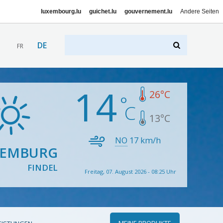
luxembourg.lu
guichet.lu
gouvernement.lu
Andere Seiten
DE
FR
14
26
°C
13
°C
NO
17
km/h
XEMBURG
FINDEL
Freitag, 07. August 2026 - 08:25 Uhr
MEINE PRODUKTE