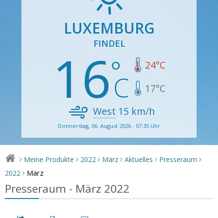
LUXEMBURG
FINDEL
16
24
°C
17
°C
West
15
km/h
Donnerstag, 06. August 2026 - 07:35 Uhr
Meine Produkte
2022
März
Aktuelles
Presseraum
>
>
>
>
>
>
März
2022
>
Presseraum - März 2022