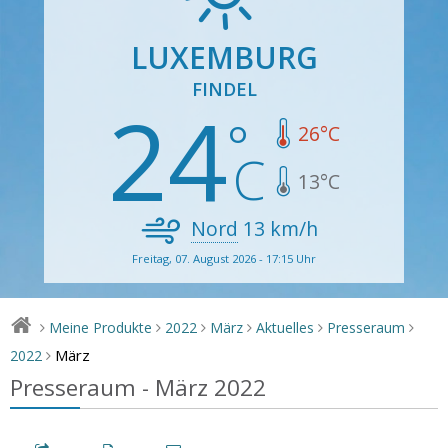
LUXEMBURG
FINDEL
24
26
°C
13
°C
Nord
13
km/h
Freitag, 07. August 2026 - 17:15 Uhr
Meine Produkte
2022
März
Aktuelles
Presseraum
>
>
>
>
>
>
März
2022
>
Presseraum - März 2022