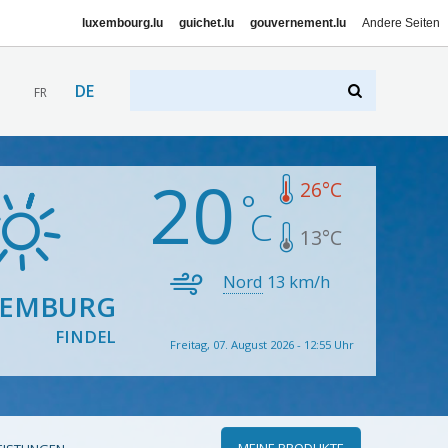
luxembourg.lu
guichet.lu
gouvernement.lu
Andere Seiten
DE
FR
20
26
°C
13
°C
Nord
13
km/h
XEMBURG
FINDEL
Freitag, 07. August 2026 - 12:55 Uhr
MEINE PRODUKTE