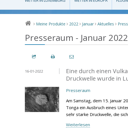
WETTER IN LUXEMBURG
WETTER IN EUROPA
FLUGW
Meine Produkte
2022
Januar
Aktuelles
Pres
>
>
>
>
>
Presseraum - Januar 2022
Eine durch einen Vulk
16-01-2022
Druckwelle wurde in 
Presseraum
Am Samstag, dem 15. Januar 202
Tonga ein Ausbruch eines Unter
sehr starke Druckwelle, die si
Weiterlesen