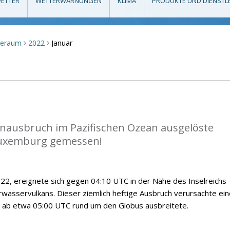
ETTER
WETTERWARNUNGEN
KLIMA
PRODUKTE UND DIENSTL
Januar
seraum
2022
>
>
anausbruch im Pazifischen Ozean ausgelöste
Luxemburg gemessen!
2, ereignete sich gegen 04:10 UTC in der Nähe des Inselreichs
wasservulkans. Dieser ziemlich heftige Ausbruch verursachte ein
ch ab etwa 05:00 UTC rund um den Globus ausbreitete.