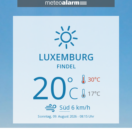
LUXEMBURG
FINDEL
20
30
°C
17
°C
Süd
6
km/h
Sonntag, 09. August 2026 - 08:15 Uhr