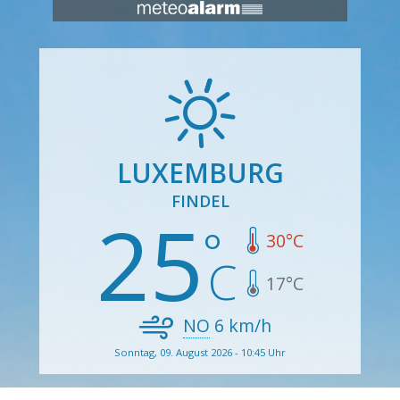
LUXEMBURG
FINDEL
25
30
°C
17
°C
NO
6
km/h
Sonntag, 09. August 2026 - 10:45 Uhr