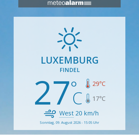
LUXEMBURG
FINDEL
27
29
°C
17
°C
West
20
km/h
Sonntag, 09. August 2026 - 15:05 Uhr