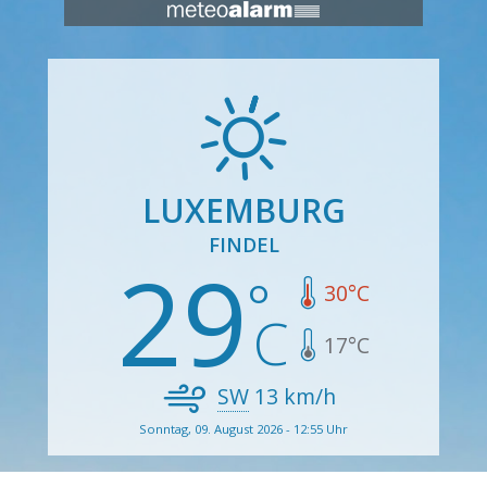
LUXEMBURG
FINDEL
29
30
°C
17
°C
SW
13
km/h
Sonntag, 09. August 2026 - 12:55 Uhr