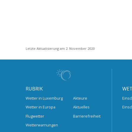
Letzte Aktualisierung am 2. November 2020
RUBRIK
WET
Wetter in Luxemburg
Akteure
Einsc
Wetter in Europa
Aktuelles
Einsc
Flugwetter
Barrierefreiheit
Wetterwarnungen