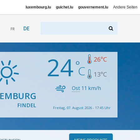
luxembourg.lu
guichet.lu
gouvernement.lu
Andere Seiten
DE
FR
24
26
°C
13
°C
Ost
11
km/h
XEMBURG
FINDEL
Freitag, 07. August 2026 - 17:45 Uhr
MEINE PRODUKTE