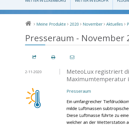
WETTER IN LUXEMBURG
WETTER IN EUROPA
FLUGW
Meine Produkte
2020
November
Aktuelles
>
>
>
>
>
Presseraum - November 
MeteoLux registriert 
2-11-2020
Maximumtemperatur i
Presseraum
Ein umfangreicher Tiefdruckko
milde Luftmassen subtropische
Diese Luftmasse führte zu ei
welcher an der Wetterstation 