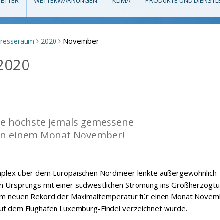
ETTER
WETTERWARNUNGEN
KLIMA
PRODUKTE UND DIENSTL
November
Presseraum
2020
>
>
2020
die höchste jemals gemessene
n einem Monat November!
mplex über dem Europäischen Nordmeer lenkte außergewöhnlich
n Ursprungs mit einer südwestlichen Strömung ins Großherzogt
nem neuen Rekord der Maximaltemperatur für einen Monat Novem
auf dem Flughafen Luxemburg-Findel verzeichnet wurde.