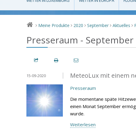
WETTER IN LUXEMBURG
WETTER IN EUROPA
FLUGW
Meine Produkte
2020
September
Aktuelles
>
>
>
>
>
Presseraum - September
MeteoLux mit einem n
15-09-2020
Presseraum
Die momentane späte Hitzewel
einen Monat September ermöglic
wurde.
Weiterlesen