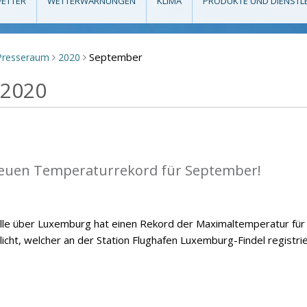
ETTER
WETTERWARNUNGEN
KLIMA
PRODUKTE UND DIENSTL
September
Presseraum
2020
>
>
 2020
euen Temperaturrekord für September!
le über Luxemburg hat einen Rekord der Maximaltemperatur für
ht, welcher an der Station Flughafen Luxemburg-Findel registrie