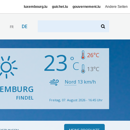
luxembourg.lu
guichet.lu
gouvernement.lu
Andere Seiten
DE
FR
23
26
°C
13
°C
Nord
13
km/h
XEMBURG
FINDEL
Freitag, 07. August 2026 - 16:45 Uhr
MEINE PRODUKTE