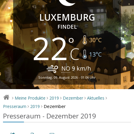
LUXEMBURG
FINDEL
22
30
°C
13
°C
NO
9
km/h
Sonntag, 09. August 2026 - 01:06 Uhr
Meine Produkte
2019
Dezember
Aktuelles
>
>
>
>
>
Dezember
Presseraum
2019
>
>
Presseraum - Dezember 2019