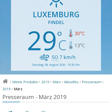
LUXEMBURG
FINDEL
29
30
°C
13
°C
SO
7
km/h
Samstag, 08. August 2026 - 19:35 Uhr
Meine Produkte
2019
März
Aktuelles
Presseraum
>
>
>
>
>
>
März
2019
>
Presseraum - März 2019