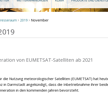
ETTER
WETTERWARNUNGEN
KLIMA
PRODUKTE UND DIENSTL
November
Presseraum
2019
>
>
2019
eration von EUMETSAT-Satelliten ab 2021
ür die Nutzung meteorologischer Satelliten (EUMETSAT) hat heut
nz in Darmstadt angekündigt, dass die Inbetriebnahme ihrer beid
eneration in den kommenden Jahren bevorsteht.