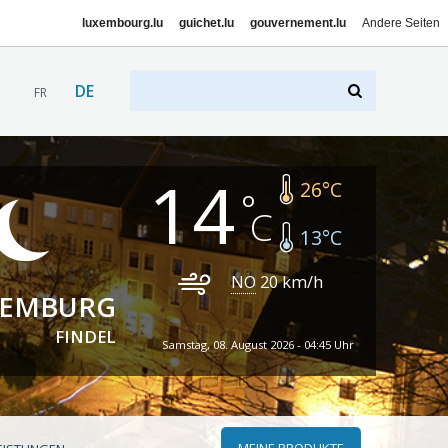
luxembourg.lu
guichet.lu
gouvernement.lu
Andere Seiten
DE
FR
14
26
°C
13
°C
NO
20
km/h
XEMBURG
FINDEL
Samstag, 08. August 2026 - 04:45 Uhr
MEINE PRODUKTE