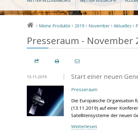
WETTER IN LUXEMBURG
WETTER IN EUROPA
FLUGW
Meine Produkte
2019
November
Aktuelles
>
>
>
>
>
Presseraum - November 
Start einer neuen Gen
13-11-2019
Presseraum
Die Europäische Organisation f
(13.11.2019) auf einer Konfere
Satellitensysteme der neuen G
Weiterlesen