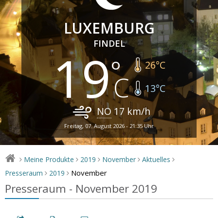
LUXEMBURG
FINDEL
19
26
°C
13
°C
NO
17
km/h
Freitag, 07. August 2026 - 21:35 Uhr
Meine Produkte
2019
November
Aktuelles
>
>
>
>
>
November
Presseraum
2019
>
>
Presseraum - November 2019