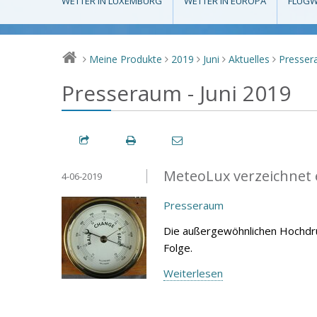
WETTER IN LUXEMBURG
WETTER IN EUROPA
FLUGW
Meine Produkte
2019
Juni
Aktuelles
Presse
>
>
>
>
>
Presseraum - Juni 2019
MeteoLux verzeichnet 
4-06-2019
Presseraum
Die außergewöhnlichen Hochdru
Folge.
Weiterlesen