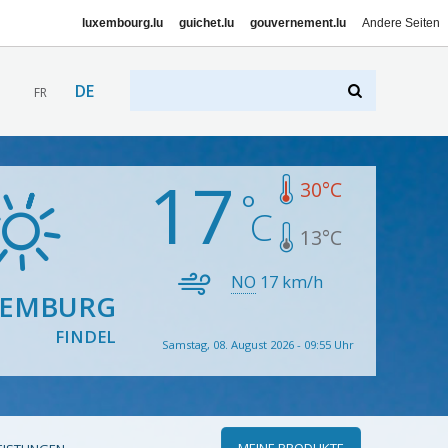
luxembourg.lu
guichet.lu
gouvernement.lu
Andere Seiten
DE
FR
17
30
°C
13
°C
NO
17
km/h
XEMBURG
FINDEL
Samstag, 08. August 2026 - 09:55 Uhr
MEINE PRODUKTE