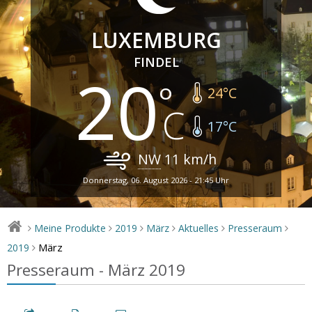
LUXEMBURG
FINDEL
20
24
°C
17
°C
NW
11
km/h
Donnerstag, 06. August 2026 - 21:45 Uhr
Meine Produkte
2019
März
Aktuelles
Presseraum
>
>
>
>
>
>
März
2019
>
Presseraum - März 2019