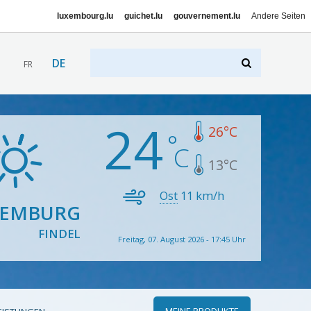
luxembourg.lu
guichet.lu
gouvernement.lu
Andere Seiten
DE
FR
24
26
°C
13
°C
Ost
11
km/h
XEMBURG
FINDEL
Freitag, 07. August 2026 - 17:45 Uhr
MEINE PRODUKTE