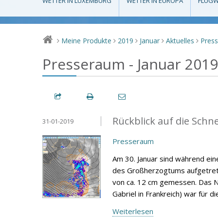
WETTER IN LUXEMBURG
WETTER IN EUROPA
FLUGW
Meine Produkte
2019
Januar
Aktuelles
Pres
>
>
>
>
>
Presseraum - Januar 2019
Rückblick auf die Schn
31-01-2019
Presseraum
Am 30. Januar sind während eine
des Großherzogtums aufgetrete
von ca. 12 cm gemessen. Das N
Gabriel in Frankreich) war für d
Weiterlesen