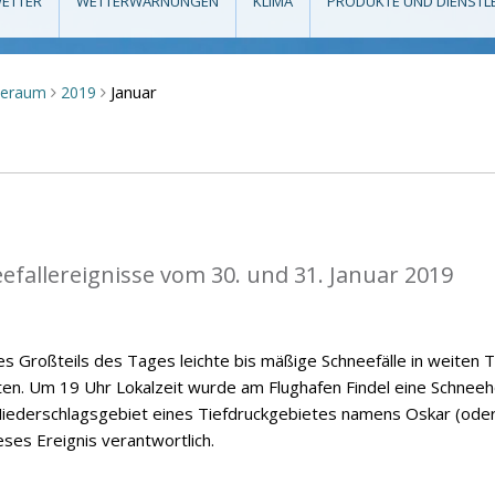
ETTER
WETTERWARNUNGEN
KLIMA
PRODUKTE UND DIENSTL
Januar
seraum
2019
>
>
eefallereignisse vom 30. und 31. Januar 2019
s Großteils des Tages leichte bis mäßige Schneefälle in weiten T
n. Um 19 Uhr Lokalzeit wurde am Flughafen Findel eine Schnee
iederschlagsgebiet eines Tiefdruckgebietes namens Oskar (ode
ieses Ereignis verantwortlich.